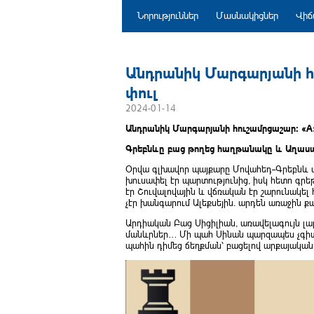
Նորություններ
Մասնակիցներ
Վիճ
Անդրանիկ Մարգարյանի հո
փուլ
2024-01-14
Անդրանիկ Մարգարյանի հուշամրցաշար։ «A»
Գրեբնևը բաց թողեց հաղթանակը և Աղասար
Օրվա գլխավոր պայքարը Մովահեդ–Գրեբնև 
խուսափել էր պարտությունից, իսկ հետո գրե
էր Շուվալովային և վճռական էր շարունակե
չէր խանգարում Ալեքսեյին․ արդեն առաջին ք
Արդիական Բաց Սիցիլիան, առավելագույն լ
մանևրներ… Մի պահ Սինան պարզապես չգիտեր
պահին դիմեց ճեղքման՝ բացելով արքայակա