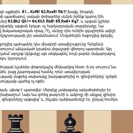
գի աչքերին․
61…Kxf6! 62.Rxe5! Rb1!
(նավը, իհարկե,
իքի պատճառով, սակայն փոխարենը սևերն իրենք կարող էին
ներ)
63.Bh2 Qh1+ 64.Kh3 Rb8! 65.Re6+ Kg7
, և արքան կլիներ
շվարկել այսքան երկար, ոչ հարկադրական տարբերակը։ Նա
վ ճակատագրական սխալ։ Ո՛չ, սևերը դեռ ունեին զգալիորեն ավելի
 ճշգրտությամբ չէր առանձնանում։ Մովահեդին հաջողվեց փրկվել։
աջողվեց պահպանել կես միավորի առավելությունը Գրեբնևի
 տուրում անկասկած կդառնա մրցաշարի վճռորոշ պարտիան։ Այդ
անա՞ արդյոք Ալեքսեյը այն անցկացնել նույն բարձր մակարդակով,
կու երրորդում։
ության նշաններ փոթորկալից մեկնարկից հետո։ 6-րդ տուրում նա
ին, բայց չկարողացավ հասնել որևէ առավելության։
ւթյամբ մաքրեց տախտակը խաղաքարերից ու զինվորներից՝ գրեթե
տությամբ պահեց ոչ-ոքին։
ության, պետք է պարտվեր։ Սերգեյը չափազանց արկածախնդիր էր
միջնախաղում։ Նախ նա զոհեց թագուհի և ամբողջ մի անցյալ զինվոր,
ինվորները արքայից՝ և, ինչպես կանխատեսելի էր, ընկավ հուժկու