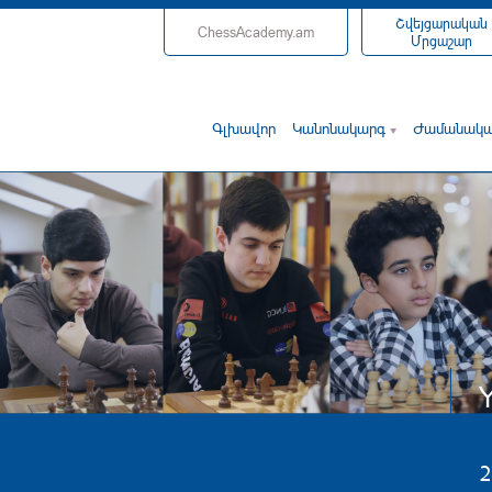
Շվեյցարական
ChessAcademy.am
Մրցաշար
Գլխավոր
Կանոնակարգ
Ժամանակաց
Y
2