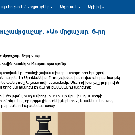
ակահություն / Արդյունքներ
Աղյուսակ
Արխիվ
ւշամրցաշար. «Ա» մրցաշար. 6-րդ
 մրցաշար։ 6-րդ տուր
ովին հասնելու հնարավորությունը
պարտիան էր։ Իրանցի շախմատիստը նախորդ օրը հրաշքով
թե հաղթել էր Սյորենսենին։ Ռուս շախմատիստը վստահորեն հաղթել
լ հետապնդումը Աղասարովի նկատմամբ։ Սևերով խաղալը բոլորովին
այլերից նա հանդես էր գալիս բավականին ագրեսիվ։
արվածություն, խաղ ամբողջ տախտակի վրա, խաղաքարերի
՝ ինչ անել, որ դիրքային ուղենիշն ընտրել, և ամենաանհաջող
ն թևը սևերի հարձակման առաջ։