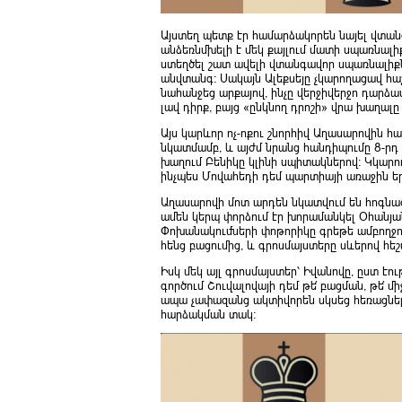
Այստեղ պետք էր համարձակորեն նայել վտան
անձեռնմխելի է մեկ քայլում մատի սպառնալ
ստեղծել շատ ավելի վտանգավոր սպառնալիք
անվտանգ։ Սակայն Ալեքսեյը չկարողացավ հա
նահանջեց արքայով, ինչը վերջիվերջո դարձա
լավ դիրք, բայց «ընկնող դրոշի» վրա խաղալը
Այս կարևոր ոչ-ոքու շնորհիվ Աղասարովին հ
նկատմամբ, և այժմ նրանց հանդիպումը 8-րդ
խաղում Բենիկը կլինի սպիտակներով։ Կկարող
ինչպես Մովահեդի դեմ պարտիայի առաջին եր
Աղասարովի մոտ արդեն նկատվում են հոգնած
ամեն կերպ փորձում էր խորամանկել Օհանյան
Փոխանակումների փոթորիկը գրեթե ամբողջո
հենց բացումից, և գրոսմայստերը սևերով հեշ
Իսկ մեկ այլ գրոսմայստեր՝ Իվանովը, ըստ է
գործում Շուվալովայի դեմ թե՛ բացման, թե՛ 
ապա չափազանց ակտիվորեն սկսեց հեռացնել զ
հարձակման տակ։