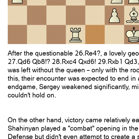
After the questionable 26.Re4?, a lovely ge
27.Qd6 Qb8!? 28.Rxc4 Qxd6! 29.Rxb1 Qd3,
was left without the queen – only with the r
this, their encounter was expected to end in 
endgame, Sergey weakened significantly, mis
couldn't hold on.
On the other hand, victory came relatively ea
Shahinyan played a "combat" opening in the s
Defense but didn't even attempt to create a 