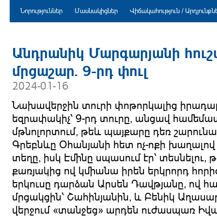
Նորություններ
Մասնակիցներ
Վիճակահություն / Արդյունքն
Անդրանիկ Մարգարյանի հուշ
մրցաշար. 9-րդ փուլ
2024-01-16
Նախավերջին տուրի փոթորկալից իրադար
եզրափակիչ՝ 9-րդ տուրը, անցավ համե
մթնոլորտում, թեև պայքարը դեռ շարունակ
Գրեբնևը Օհանյանի հետ ոչ-ոքի խաղալո
տեղը, իսկ Էմինը սպասում էր՝ տեսնելու,
քառյակից ով կմիանա իրեն երկրորդ հորի
երկուսը դարձան Արսեն Դավթյանը, ով հ
մրցակցին՝ Շահինյանին, և Բենիկ Աղասա
վերջում «տանջեց» արդեն ուժասպառ Իվա