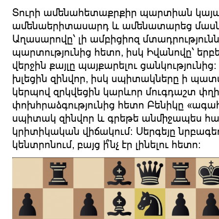
Տուրի ամենահետաքրքիր պարտիան կայ
ամենաերիտասարդ և ամենատարեց մասն
Աղասարովը՝ լի ամբիցիոզ մտադրություն
պարտությունից հետո, իսկ Իվանովը՝ երբ
վերջին քայլը պայքարելու ցանկությունից
խլեցին զինվոր, իսկ սպիտակները ի պա
կերպով զրկվեցին կարևոր մուգդաշտ փղի
փոխհրաձգությունից հետո Բենիկը «ագահ
սպիտակ զինվոր և գրեթե անմիջապես հայ
կրիտիկական վիճակում։ Սերգեյը նրբագե
կենտրոնում, բայց ի՞նչ էր լինելու հետո։